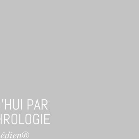
'HUI PAR
HROLOGIE
cédien®